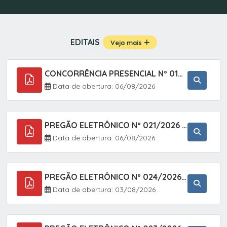
EDITAIS
Veja mais
CONCORRÊNCIA PRESENCIAL Nº 019/2025 - PAVIMENTAÇÃO ASFÁLTICA EM TRECHO DA RUA 2 NO BAIRRO VILA SOARES NO MUNICÍPIO DE SETE BARRAS/SP.
Data de abertura: 06/08/2026
PREGÃO ELETRÔNICO Nº 021/2026 - AQUISIÇÃO DE CONTENTORES E CARRINHOS, DESTINADOS A COLETIVA E MANEJO DE RESÍDUOS SÓLIDOS, ATRAVÉS DO SISTEMA DE REGISTRO DE PREÇOS (SRP)
Data de abertura: 06/08/2026
PREGÃO ELETRÔNICO Nº 024/2026 - AQUISIÇÃO DE GÁS MEDICINAL TIPO OXIGÊNIO (1,00 M3, 3,00 M3 E 10,00 M3), EM ATENDIMENTO À SECRETARIA MUNICIPAL DE SAÚDE, ATRAVÉS DO SISTEMA DE REGISTRO DE PREÇOS (SRP)
Data de abertura: 03/08/2026