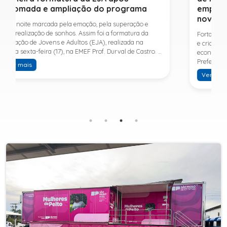
empresas, impulsionar parcerias e gerar
novas oportunidades
Fortalecer quem empreende, incentivar novos negócios
e criar conexões que impulsionem o desenvolvimento
econômico do município. Com esse propósito, a
Prefeitura de Sete Barras, por meio da Secretaria
Municipal de Turismo e Desenvolvimento Econômico,
Ver mais
promove na próxima terça-feira (11) a Rede de Negócios
7B, um encontro voltado a empresários,
empreendedores e profissionais que desejam ampliar
conhecimentos, estabelecer parcerias e identificar
novas oportunidades de crescimento.A programação
contará com a palestra de Tiago Ferreira, especialista
em técnicas de vendas para o setor de
telecomunicações e fundador da empresa Seu
Consultor, que compartilhará estratégias para
aumentar resultados, fortalecer relacionamentos
comerciais e ampliar as oportunidades de
negócios.Para a Secretária Municipal de Turismo e
Desenvolvimento Econômico, Edna Carvalho, a Rede de
Negócios 7B representa mais uma iniciativa da gestão
do Prefeito Ítalo Costa para fortalecer o
empreendedorismo e incentivar o crescimento das
empresas locais. "O Prefeito Ítalo Costa incentiva a