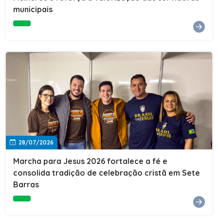
municipais
e do Instituto de Desenvolvimento Profissional
(IDEP).SERVIÇORede de Negócios 7BData: 11 de agosto
(terça-feira)Horário: 18h30Local: Rua Dr. Júlio Prestes,
692 – Centro – Sete Barras/SPPalestrante: Tiago
Ferreira – Especialista em técnicas de vendas Telecom e
fundador da empresa Seu Consultor.Inscrições: FAÇA
AQUI
28/07/2026
Marcha para Jesus 2026 fortalece a fé e
consolida tradição de celebração cristã em Sete
Barras