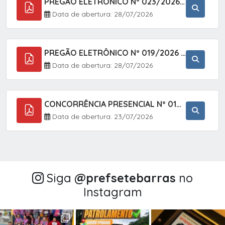
PREGÃO ELETRÔNICO Nº 023/2026 - AQUISIÇÃO DE ENXOVAL INFANTIL, EM ATENDIMENTO À SECRETARIA MUNICIPAL DE EDUCAÇÃO, ATRAVÉS DO SISTEMA DE REGISTRO DE PREÇOS (SRP).
Data de abertura: 28/07/2026
PREGÃO ELETRÔNICO Nº 019/2026 - CONTRATAÇÃO DE EMPRESA ESPECIALIZADA PARA A PRESTAÇÃO DE SERVIÇOS VETERINÁRIOS CLÍNICOS E CIRÚRGICOS, COM FOCO EM AÇÕES DE SAÚDE PÚBLICA, BEM-ESTAR ANIMAL E CONTROLE POPULACIONAL ÉTICO DE CÃES E GATOS, EM ATENDIMENTO À
Data de abertura: 28/07/2026
CONCORRÊNCIA PRESENCIAL Nº 018/2026 - PAVIMENTAÇÃO ASFÁLTICA NO BAIRRO VOTUPOCA ? ESTRADA DA RAPOSA, NO MUNICÍPIO DE SETE BARRAS/SP
Data de abertura: 23/07/2026
Siga
@‌prefsetebarras
no
Instagram