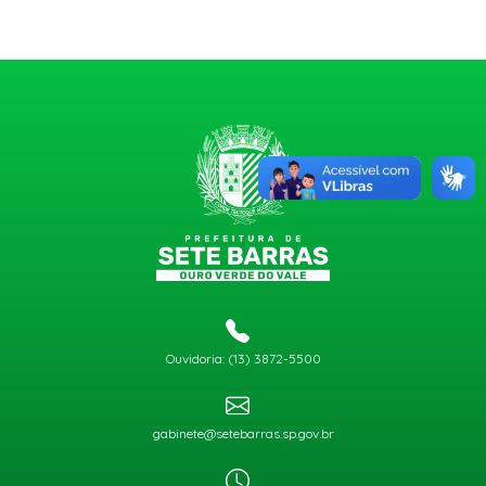
Ouvidoria: (13) 3872-5500
gabinete@setebarras.sp.gov.br