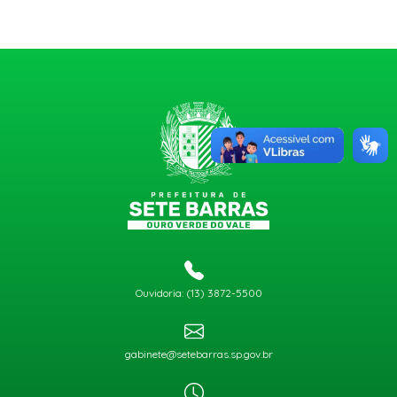
Ouvidoria: (13) 3872-5500
gabinete@setebarras.sp.gov.br